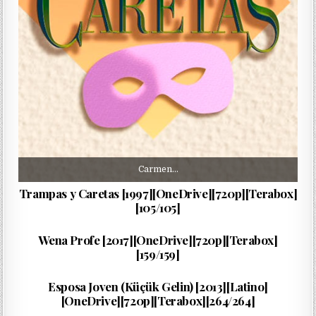
Carmen…
Trampas y Caretas [1997][OneDrive][720p][Terabox]
[105/105]
Javier…
PUBLISHED DATE:
17/02/2026
Wena Profe [2017][OneDrive][720p][Terabox]
[159/159]
Zehra…
PUBLISHED DATE:
09/08/2025
Esposa Joven (Küçük Gelin) [2013][Latino]
[OneDrive][720p][Terabox][264/264]