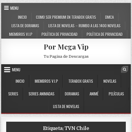
Skip to content
MENU
INICIO
COMO SER PREMIUM EN TERABOX GRATIS
DMCA
LISTA DE DORAMAS
LISTA DE NOVELAS – RUMBO A LAS 1400 NOVELAS
MIEMBROS V.I.P
POLÍTICA DE PRIVACIDAD
POLÍTICA DE PRIVACIDAD
Por Mega Vip
Tu Pagina de Descargas
MENU
Sea
INICIO
MIEMBROS V.I.P
TERABOX GRATIS
NOVELAS
SERIES
SERIES ANIMADAS
DORAMAS
ANIMÉ
PELÍCULAS
LISTA DE NOVELAS
Etiqueta:
TVN Chile