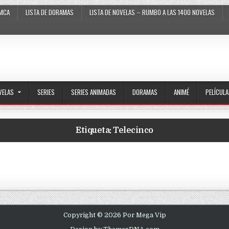
MCA
LISTA DE DORAMAS
LISTA DE NOVELAS – RUMBO A LAS 1400 NOVELAS
VELAS
SERIES
SERIES ANIMADAS
DORAMAS
ANIMÉ
PELÍCUL
Etiqueta:
Telecinco
Copyright © 2026 Por Mega Vip