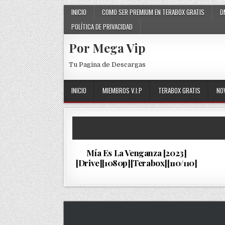
Skip to content
INICIO
COMO SER PREMIUM EN TERABOX GRATIS
D
POLÍTICA DE PRIVACIDAD
Por Mega Vip
Tu Pagina de Descargas
INICIO
MIEMBROS V.I.P
TERABOX GRATIS
NO
7…
PUBLISHED DATE:
02/08/2024
Mía Es La Venganza [2023]
[Drive][1080p][Terabox][110/110]