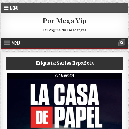
Skip to content
MENU
Por Mega Vip
Tu Pagina de Descargas
MENU
Sea
Etiqueta:
Series Española
PUBLISHED DATE:
07/09/2024