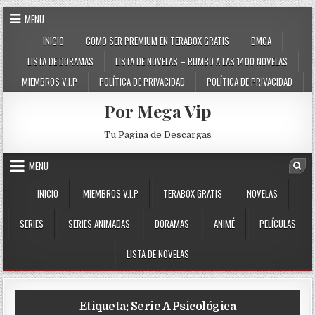
Skip to content
MENU
INICIO
COMO SER PREMIUM EN TERABOX GRATIS
DMCA
LISTA DE DORAMAS
LISTA DE NOVELAS – RUMBO A LAS 1400 NOVELAS
MIEMBROS V.I.P
POLÍTICA DE PRIVACIDAD
POLÍTICA DE PRIVACIDAD
Por Mega Vip
Tu Pagina de Descargas
MENU
Sea
INICIO
MIEMBROS V.I.P
TERABOX GRATIS
NOVELAS
SERIES
SERIES ANIMADAS
DORAMAS
ANIMÉ
PELÍCULAS
LISTA DE NOVELAS
Etiqueta:
Serie A Psicológica