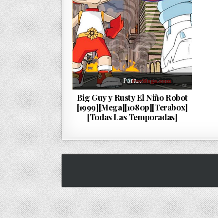
Para…
Big Guy y Rusty El Niño Robot
[1999][Mega][1080p][Terabox]
[Todas Las Temporadas]