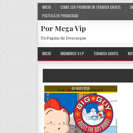
Skip to content
INICIO
COMO SER PREMIUM EN TERABOX GRATIS
D
POLÍTICA DE PRIVACIDAD
Por Mega Vip
Tu Pagina de Descargas
INICIO
MIEMBROS V.I.P
TERABOX GRATIS
NO
PUBLISHED DATE:
14/01/2025