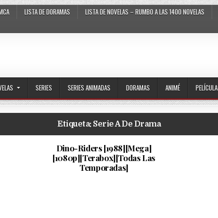
MCA
LISTA DE DORAMAS
LISTA DE NOVELAS – RUMBO A LAS 1400 NOVELAS
VELAS
SERIES
SERIES ANIMADAS
DORAMAS
ANIMÉ
PELÍCUL
Etiqueta:
Serie A De Drama
…
PUBLISHED DATE:
26/01/2025
Dino-Riders [1988][Mega]
[1080p][Terabox][Todas Las
Temporadas]