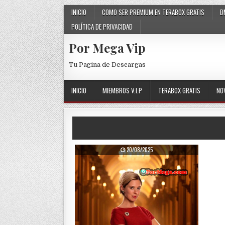
Skip to content
INICIO
COMO SER PREMIUM EN TERABOX GRATIS
D
POLÍTICA DE PRIVACIDAD
Por Mega Vip
Tu Pagina de Descargas
INICIO
MIEMBROS V.I.P
TERABOX GRATIS
NO
PUBLISHED DATE:
20/08/2025