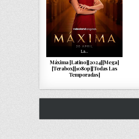
La…
Máxima [Latino][2024][Mega]
[Terabox][1080p][Todas Las
Temporadas]