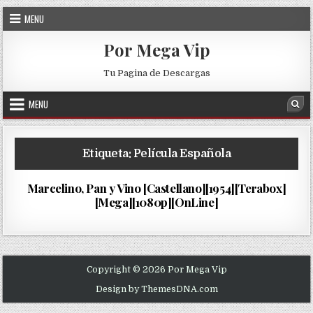
Skip to content
MENU
Por Mega Vip
Tu Pagina de Descargas
MENU
Sea
Etiqueta:
Película Española
Siglo…
PUBLISHED DATE:
17/10/2024
Marcelino, Pan y Vino [Castellano][1954][Terabox]
[Mega][1080p][OnLine]
Copyright © 2026 Por Mega Vip
Design by ThemesDNA.com