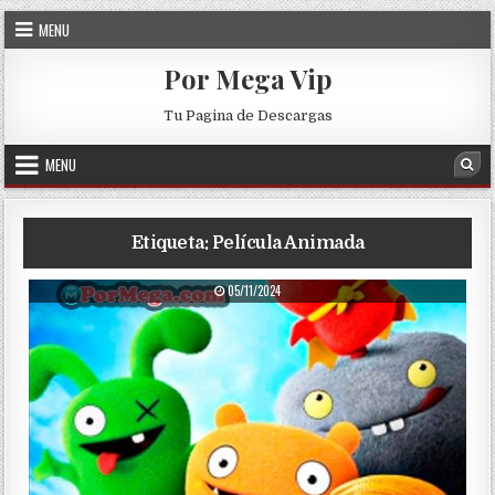
Skip to content
MENU
Por Mega Vip
Tu Pagina de Descargas
MENU
Sea
Etiqueta:
Película Animada
PUBLISHED DATE:
05/11/2024