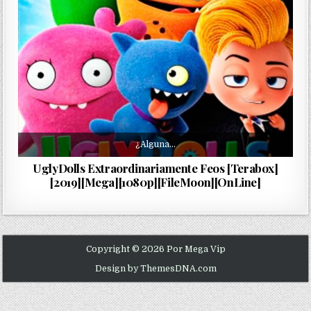
¿Alguna…
UglyDolls Extraordinariamente Feos [Terabox]
[2019][Mega][1080p][FileMoon][OnLine]
Copyright © 2026 Por Mega Vip
Design by ThemesDNA.com