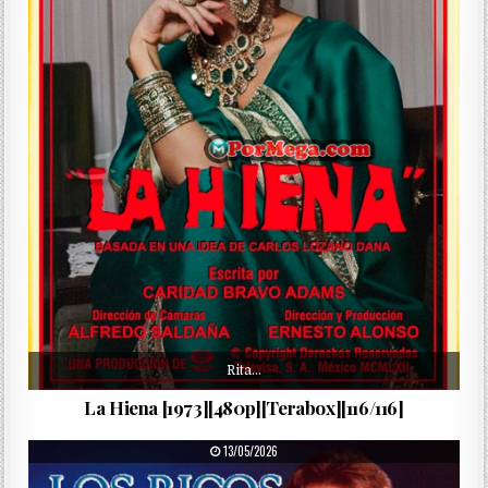
Rita…
La Hiena [1973][480p][Terabox][116/116]
PUBLISHED DATE:
13/05/2026