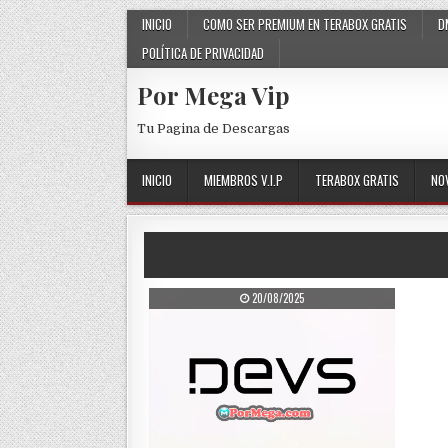
Skip to content
INICIO
COMO SER PREMIUM EN TERABOX GRATIS
D
POLÍTICA DE PRIVACIDAD
Por Mega Vip
Tu Pagina de Descargas
INICIO
MIEMBROS V.I.P
TERABOX GRATIS
NO
PUBLISHED DATE:
20/08/2025