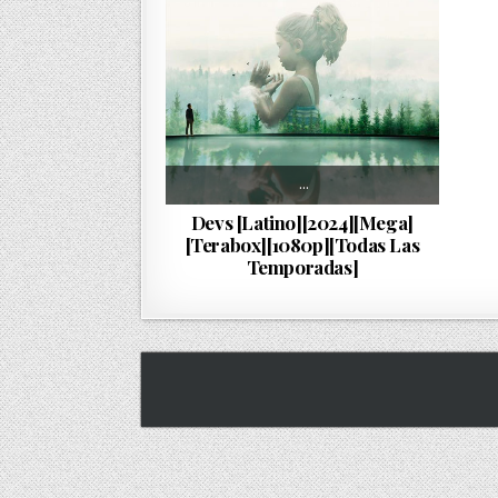
…
Devs [Latino][2024][Mega]
[Terabox][1080p][Todas Las
Temporadas]