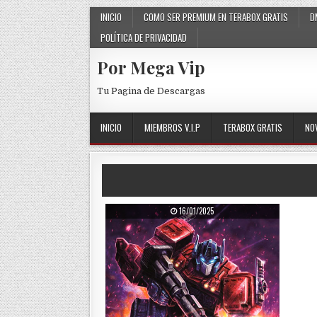
Skip to content
INICIO
COMO SER PREMIUM EN TERABOX GRATIS
D
POLÍTICA DE PRIVACIDAD
Por Mega Vip
Tu Pagina de Descargas
INICIO
MIEMBROS V.I.P
TERABOX GRATIS
NO
PUBLISHED DATE:
16/01/2025