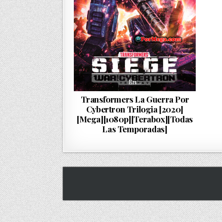
En…
Transformers La Guerra Por
Cybertron Trilogia [2020]
[Mega][1080p][Terabox][Todas
Las Temporadas]